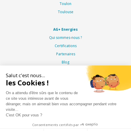
Toulon
Toulouse
AG+ Energies
Qui sommes-nous ?
Certifications
Partenaires
Blog
Salut c'est nous...
Chauffage
les Cookies !
Chaudière à gaz
On a attendu d'être sûrs que le contenu de
Pompe à chaleur air/eau
ce site vous intéresse avant de vous
déranger, mais on aimerait bien vous accompagner pendant votre
Pompe à chaleur hybride
Nous utilisons des
cookies
sur notre site.
visite...
C'est OK pour vous ?
Décliner
Autoriser les cookies
Climatisation
Consentements certifiés par
Climatisation multi-split